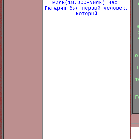
миль(18,000-миль) час.
Гагарин
был первый человек,
который
О
т
Г